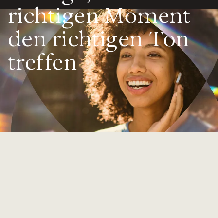
richtigen
Moment
Value calculator
den richtigen
Ton
CX Inner Circle
treffen